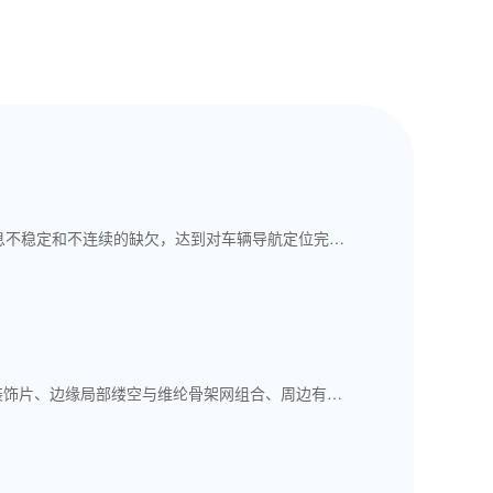
该系统采用GPS与惯性陀螺和推算定位组合构成组合导航定位系统，解决了GPS在城市中定位信息不稳定和不连续的缺欠，达到对车辆导航定位完善性可用性的要求；工作于实时差分的GPS工作模式，定位精度大大提高，误差小于或等于10米；无线双向数据通讯系统工作频率在UHF频段(可选)，占用频带宽度2MHz-10MHz(可选)左右。数据通讯系统采用CDMA体系，系统容量大，信息传输的可靠性高，兼容性好；系统建立简单。除满足定位信息传递要求外，还可提供其他相关的公共及商业服务。
本项目是以导电网眼布为基网，网面上缝缀部分经切花后的多光谱网眼高发射率和低发射率装饰片、边缘局部缕空与维纶骨架网组合、周边有快速拼接和分解装置，附加装饰片，能方便地装卸在网面上的新一代遮障面。应用范围涉及国防军事目标、重点工程的防护、军事训练等。 其创新点为：构思并研制了由导电网眼基布、低发射率、高低反射率网眼装饰材料及骨架网材料组成的遮障面；企业拥有自主知识产权，已申请一项发明专利，二项实用新型专利授权；采用非等密度设计，把不同表面状态、不同通视度的多光谱装饰片集成缝缀在网面上，解决了轻型化和多波段兼容的难题；结构创新，由二维无挂钩取代传统的三维结构网； 其先进性为：多功能，伪装遮障具有防光学、近红外、中远红外、雷达侦察的伪装性能；宽覆盖，雷达伪装性能方面覆盖了L波段至W波段；新结合，实现了轻型化和高性能的结合；严标准，经检测符合国家行业标准、国军标等标准；高水平，经中国科学院上海科技查新咨询中心查新，项目达到了国际先进水平。 以中国兵工学会工程装备专业委员会伪装专业学组副组长张昕为首的研发团队，具有经验丰富的专业技术，熟悉国军标质量体系、生产管理、市场、售后服务；为保障生产工艺，自行研制了拥有自主知识产权的关键设备“120T四柱式液压断料机”、关键检测仪器“全自动雷达波单向传输衰减检测装置”；项目产品经过权威机构测试和顾客野外试验；企业2006年获得武器装备科研生产许可证。 企业建立了项目产业化实施总体方案，能确保本项目的实施，预计下半年签订合同。