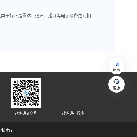
该对消器主要用于干扰源已知，但干扰特性与干扰路径未知或者时变的单频或窄带干扰的抑制。这类干扰正是雷达、通讯、遥测等电子设备之间相互干扰的一种主要形式。对消器也可用于心电、脑电等一类微弱信号测量，市电或其它单频、窄带干扰的抑制：对消器还可以作为自适应阵的基本算法单元来使用。该对消器在具体实现上采用先进的分配M-LMS算法，电路设计上先进可靠，在一定程度上克服模拟器件精度差与数字器件速度低的矛盾，主要指标达到了近年来国际上公布的有磁模拟器件实现的自适应对消器的先进水平。主要指标：频率：中频(500KHz左右)；对消化：～40dB(单频)；～26dB(3KHz噪声调幅)；收敛时间：～20ms；信号保护带宽：(信号不受影响的频率与干扰频差0～500Hz。
留言
客服
政雀通公众号
政雀通小程序
学技术厅