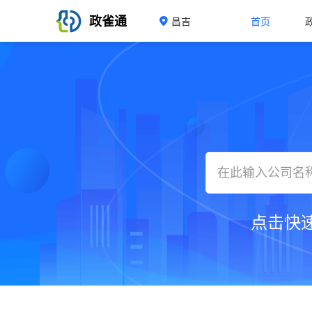
政雀通
昌吉
首页
点击快