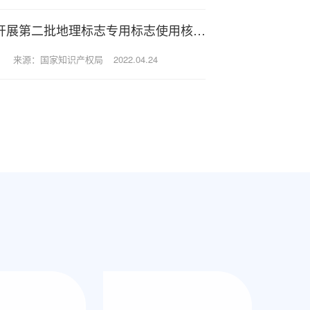
国家知识产权局办公室关于开展第二批地理标志专用标志使用核准改革试点及持续深化第一批改革试点的通知
来源：国家知识产权局
2022.04.24