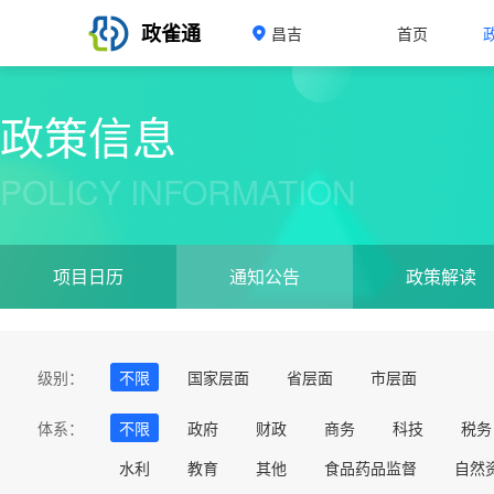
政雀通
昌吉
首页
政策信息
POLICY INFORMATION
项目日历
通知公告
政策解读
级别：
不限
国家层面
省层面
市层面
体系：
不限
政府
财政
商务
科技
税务
水利
教育
其他
食品药品监督
自然