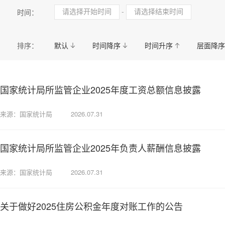
民政
司法
自然规划
卫生健康
国资
-
时间：
应急管理
统计
医疗保障局
城市管理和综
排序：
默认
时间降序
时间升序
层面降序
国家统计局所监管企业2025年度工资总额信息披露
来源：国家统计局
2026.07.31
国家统计局所监管企业2025年负责人薪酬信息披露
来源：国家统计局
2026.07.31
关于做好2025住房公积金年度对账工作的公告